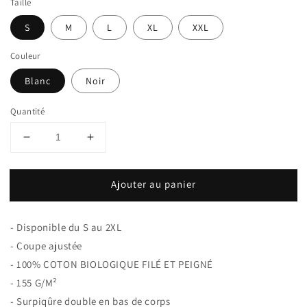
Taille
S
M
L
XL
XXL
Couleur
Blanc
Noir
Quantité
Réduire
Augmenter
la
la
quantité
quantité
Ajouter au panier
de
de
Débardeur
Débardeur
Homme
Homme
- Disponible du S au 2XL
100%
100%
Coton
Coton
- Coupe ajustée
Bio
Bio
-
100% COTON BIOLOGIQUE FILÉ ET PEIGNÉ
Banlieue
Banlieue
-
155 G/M²
Rouge
Rouge
- Surpiqûre double en bas de corps