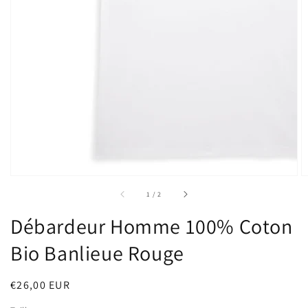
sur
1
/
2
Débardeur Homme 100% Coton
Bio Banlieue Rouge
Prix
€26,00 EUR
habituel