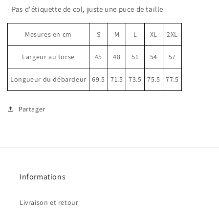
- Pas d'étiquette de col, juste une puce de taille
Mesures en cm
S
M
L
XL
2XL
Largeur au torse
45
48
51
54
57
Longueur du débardeur
69.5
71.5
73.5
75.5
77.5
Partager
Informations
Livraison et retour