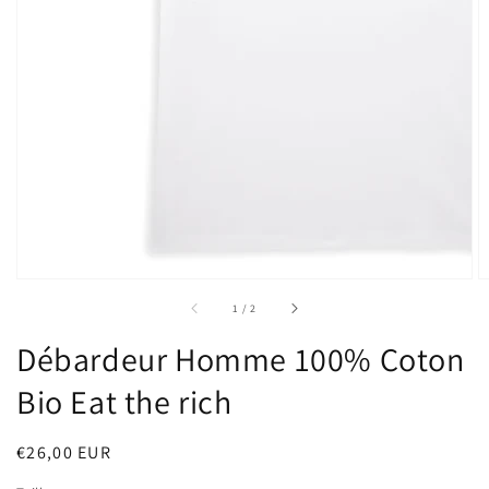
sur
1
/
2
Débardeur Homme 100% Coton
Bio Eat the rich
Prix
€26,00 EUR
habituel