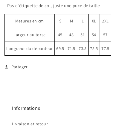
- Pas d'étiquette de col, juste une puce de taille
Mesures en cm
S
M
L
XL
2XL
Largeur au torse
45
48
51
54
57
Longueur du débardeur
69.5
71.5
73.5
75.5
77.5
Partager
Informations
Livraison et retour