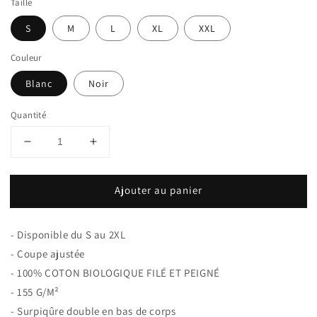
Taille
S
M
L
XL
XXL
Couleur
Blanc
Noir
Quantité
Réduire
Augmenter
la
la
quantité
quantité
Ajouter au panier
de
de
Débardeur
Débardeur
Homme
Homme
- Disponible du S au 2XL
100%
100%
Coton
Coton
- Coupe ajustée
Bio
Bio
-
100% COTON BIOLOGIQUE FILÉ ET PEIGNÉ
Eat
Eat
-
155 G/M²
the
the
- Surpiqûre double en bas de corps
rich
rich