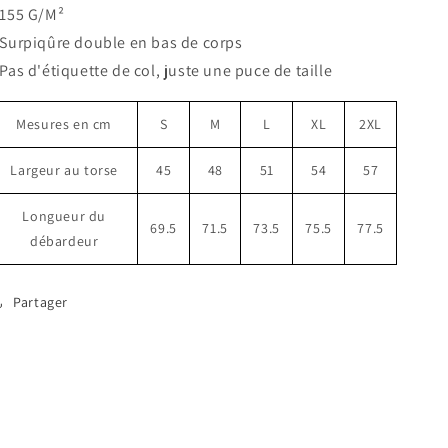
155 G/M²
Jours
Jours
heureux
heureux
 Surpiqûre double en bas de corps
 Pas d'étiquette de col, juste une puce de taille
Mesures en cm
S
M
L
XL
2XL
Largeur au torse
45
48
51
54
57
Longueur du
69.5
71.5
73.5
75.5
77.5
débardeur
Partager