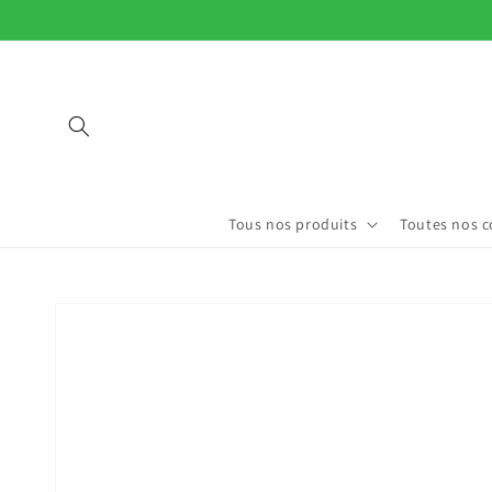
et
passer
au
contenu
Tous nos produits
Toutes nos c
Passer aux
informations
produits