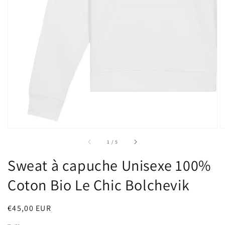
sur
1
/
5
Sweat à capuche Unisexe 100%
Coton Bio Le Chic Bolchevik
Prix
€45,00 EUR
habituel