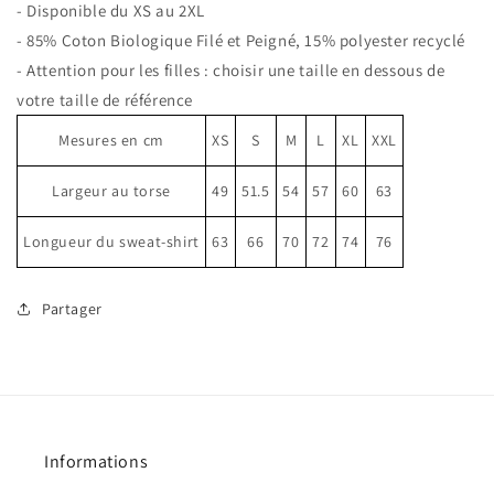
- Disponible du XS au 2XL
Bio
Bio
- 85% Coton Biologique Filé et Peigné, 15% polyester recyclé
Le
Le
Chic
Chic
- Attention pour les filles : choisir une taille en dessous de
Bolchevik
Bolchevik
votre taille de référence
Mesures en cm
XS
S
M
L
XL
XXL
Largeur au torse
49
51.5
54
57
60
63
Longueur du sweat-shirt
63
66
70
72
74
76
Partager
Informations