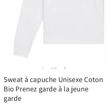
sur
1
/
2
Sweat à capuche Unisexe Coton
Bio Prenez garde à la jeune
garde