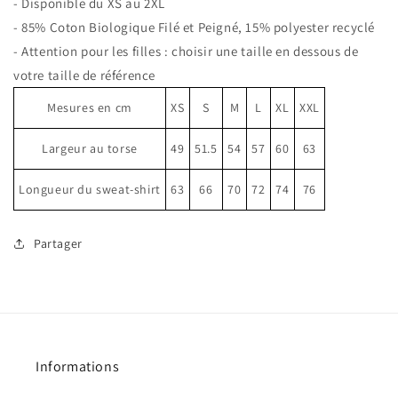
- Disponible du XS au 2XL
Prenez
Prenez
- 85% Coton Biologique Filé et Peigné, 15% polyester recyclé
garde
garde
à
à
- Attention pour les filles : choisir une taille en dessous de
la
la
votre taille de référence
jeune
jeune
garde
garde
Mesures en cm
XS
S
M
L
XL
XXL
Largeur au torse
49
51.5
54
57
60
63
Longueur du sweat-shirt
63
66
70
72
74
76
Partager
Informations