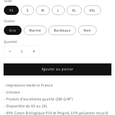
Taille
XS
S
M
L
XL
XXL
Couleur
Gris
Marine
Bordeaux
Noir
Quantité
Réduire
Augmenter
la
la
quantité
quantité
Ajouter au panier
de
de
Sweat
Sweat
à
à
- Impression made in France
capuche
capuche
Unisexe
Unisexe
- Unisexe
100%
100%
- Produit d'excellente qualité (280
G/M²)
Coton
Coton
- Disponible du XS au 2XL
Bio
Bio
- 85% Coton Biologique Filé et Peigné, 15% polyester recyclé
Taxez
Taxez