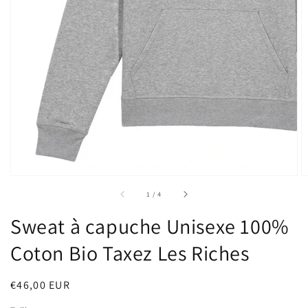
sur
1
/
4
Sweat à capuche Unisexe 100%
Coton Bio Taxez Les Riches
Prix
€46,00 EUR
habituel