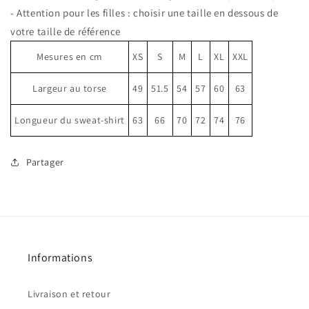
Les
Les
- Attention pour les filles : choisir une taille en dessous de
Riches
Riches
votre taille de référence
Mesures en cm
XS
S
M
L
XL
XXL
Largeur au torse
49
51.5
54
57
60
63
Longueur du sweat-shirt
63
66
70
72
74
76
Partager
Informations
Livraison et retour