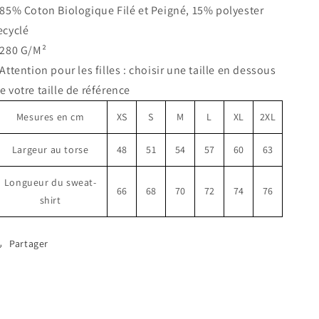
 85% Coton Biologique Filé et Peigné, 15% polyester
connerie
connerie
la
la
ecyclé
guerre
guerre
 280 G/M²
(B)
(B)
 Attention pour les filles : choisir une taille en dessous
e votre taille de référence
Mesures en cm
XS
S
M
L
XL
2XL
Largeur au torse
48
51
54
57
60
63
Longueur du sweat-
66
68
70
72
74
76
shirt
Partager