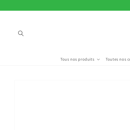
et
passer
au
contenu
Tous nos produits
Toutes nos c
Passer aux
informations
produits