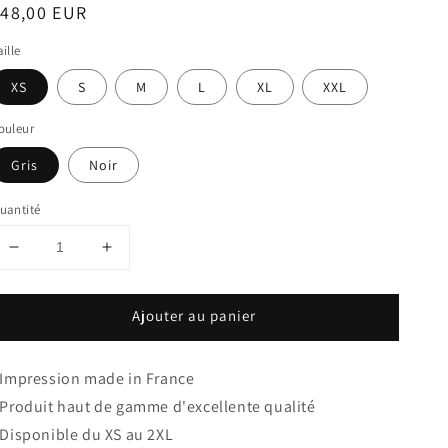
rix
48,00 EUR
abituel
aille
XS
S
M
L
XL
XXL
ouleur
Gris
Noir
uantité
Réduire
Augmenter
la
la
quantité
quantité
Ajouter au panier
de
de
Sweat
Sweat
Unisexe
Unisexe
 Impression made in France
100%
100%
Coton
Coton
 Produit haut de gamme d'excellente qualité
Bio
Bio
 Disponible du XS au 2XL
Quelle
Quelle