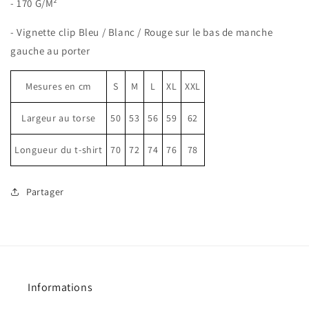
- 170 G/M²
Bio
Bio
Police
Police
- Vignette clip Bleu / Blanc / Rouge sur le bas de manche
partout
partout
Croquettes
Croquettes
gauche au porter
nulle
nulle
part
part
Mesures en cm
S
M
L
XL
XXL
Largeur au torse
50
53
56
59
62
Longueur du t-shirt
70
72
74
76
78
Partager
Informations