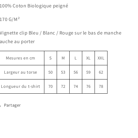
 100% Coton Biologique peigné
100%
100%
Coton
Coton
Bio
Bio
 170 G/M²
Victor
Victor
Hugo
Hugo
 Vignette clip Bleu / Blanc / Rouge sur le bas de manche
auche au porter
Mesures en cm
S
M
L
XL
XXL
Largeur au torse
50
53
56
59
62
Longueur du t-shirt
70
72
74
76
78
Partager