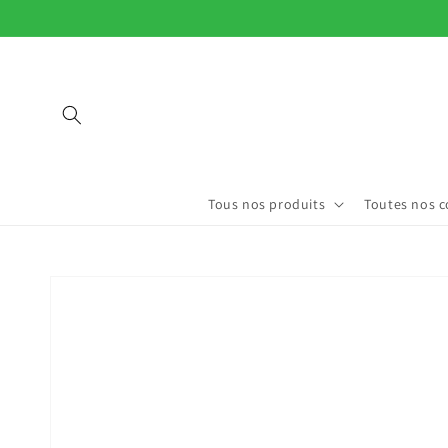
et
passer
au
contenu
Tous nos produits
Toutes nos c
Passer aux
informations
produits