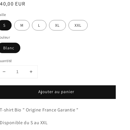
rix
40,00 EUR
abituel
aille
S
M
L
XL
XXL
ouleur
Blanc
uantité
Réduire
Augmenter
la
la
quantité
quantité
Ajouter au panier
de
de
T-
T-
shirt
shirt
 T-shirt Bio " Origine France Garantie "
Homme
Homme
Made
Made
 Disponible du S au XXL
in
in
France
France