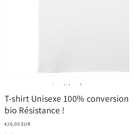
sur
1
/
2
T-shirt Unisexe 100% conversion
bio Résistance !
Prix
€26,00 EUR
habituel