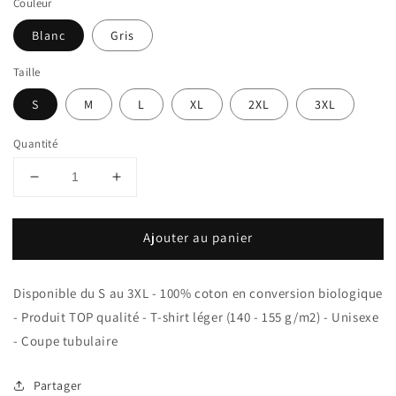
Couleur
Blanc
Gris
Taille
S
M
L
XL
2XL
3XL
Quantité
Réduire
Augmenter
la
la
quantité
quantité
Ajouter au panier
de
de
T-
T-
shirt
shirt
Disponible du S au 3XL - 100% coton en conversion biologique
Unisexe
Unisexe
100%
100%
- Produit TOP qualité - T-shirt léger (140 - 155 g/m2) - Unisexe
conversion
conversion
- Coupe tubulaire
bio
bio
Résistance
Résistance
Partager
!
!