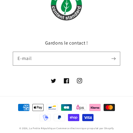
Gardons le contact !
E-mail
Twitter
Facebook
Instagram
Moyens
de
paiement
© 2026,
La Petite République
Commerce électronique propulsé par Shopify