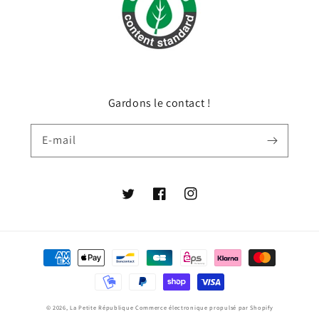
Gardons le contact !
E-mail
Twitter
Facebook
Instagram
Moyens
de
paiement
© 2026,
La Petite République
Commerce électronique propulsé par Shopify