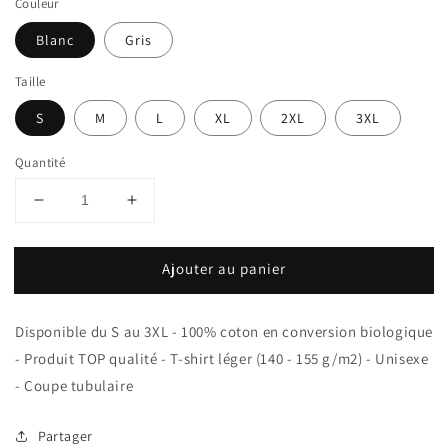
Couleur
Blanc
Gris
Taille
S
M
L
XL
2XL
3XL
Quantité
Réduire
Augmenter
la
la
quantité
quantité
Ajouter au panier
de
de
T-
T-
shirt
shirt
Disponible du S au 3XL - 100% coton en conversion biologique
Unisexe
Unisexe
100%
100%
- Produit TOP qualité - T-shirt léger (140 - 155 g/m2) - Unisexe
Coton
Coton
- Coupe tubulaire
Bio
Bio
Le
Le
Partager
cœur
cœur