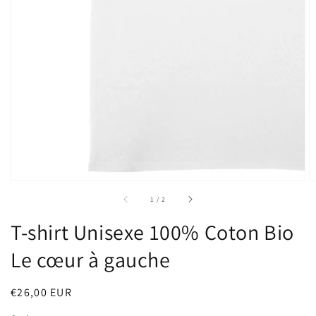
sur
1
/
2
T-shirt Unisexe 100% Coton Bio
Le cœur à gauche
Prix
€26,00 EUR
habituel