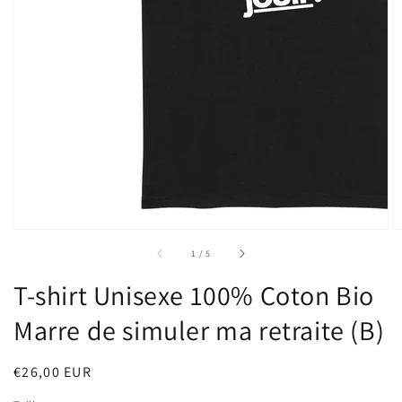
sur
1
/
5
T-shirt Unisexe 100% Coton Bio
Marre de simuler ma retraite (B)
Prix
€26,00 EUR
habituel