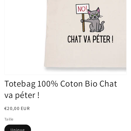
Totebag 100% Coton Bio Chat
va péter !
Prix
€20,00 EUR
habituel
Taille
Unique