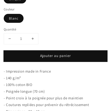
Couleur
Blanc
Quantité
Réduire
Augmenter
la
la
quantité
quantité
Ajouter au panier
de
de
Totebag
Totebag
100%
100%
- Impression made in France
Coton
Coton
Bio
Bio
- 140 g/m²
Chat
Chat
- 100% coton BIO
va
va
- Poignée longue (70 cm)
péter
péter
- Point croix à la poignée pour plus de maintien
!
!
- Coutures repliées pour prévenir du rétrécissement